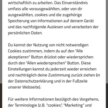
wirtschaftlich zu arbeiten. Das Einverständnis
Mit Zaziki Pommes frites Tomaten Zwiebeln
umfass alle vorausgewählten, oder von dir
ausgewählten, cookies und die zugehörige
Speicherung von Informationen auf deinem Gerät
und das nachfolgende Auslesen und verarbeiten der
Pita Vegetarisch
€ 6.80
persönlichen Daten.
Mit gebacken Schafskäse, grüne Salat
Du kannst der Nutzung von nicht notwendigen
Pommes frites Tomaten Zwiebeln
Cookies zustimmen, indem du auf den "Alle
akzeptieren" Button drückst oder wiedersprichen
durch den "Allen wiedersprechen" Button. Diese
Einstellungen kannst du jederzeit wieder erreichen
und nachträglich deine Zustimmung zurück ziehen (in
der Datenschutzerklärung und in der Fußzeile
unserer Webseite).
Cookie-Einstellungen ändern
Für weitere Informationen bezülgich des Vorgehens,
Kontaktiere uns
der Terminologie (z.B. "cookies", "Marketing" und
Datenschutzerklärung