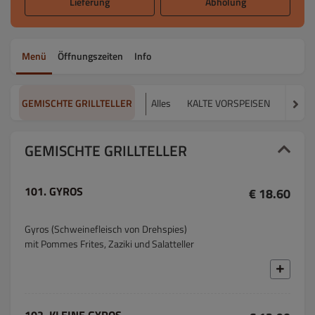
Lieferung
Abholung
Menü
Öffnungszeiten
Info
GEMISCHTE GRILLTELLER
Alles
KALTE VORSPEISEN
WARME
GEMISCHTE GRILLTELLER
101. GYROS
€ 18.60
Gyros (Schweinefleisch von Drehspies)
mit Pommes Frites, Zaziki und Salatteller