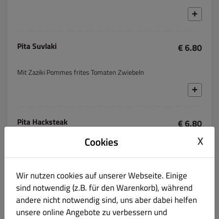
Pita Suvlaki
€ 6.80
Mit Zaziki Pommes frites Tomaten Zwiebeln
Pita Hacksteak
€ 6.80
X
Cookies
Mit Zaziki Pommes frites Tomaten Zwiebel
Wir nutzen cookies auf unserer Webseite. Einige
sind notwendig (z.B. für den Warenkorb), während
Pita Hähnchen spiess
€ 6.80
andere nicht notwendig sind, uns aber dabei helfen
unsere online Angebote zu verbessern und