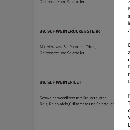
Grilltomate und Salatteller
38. SCHWEINERÜCKENSTEAK
Mit Metaxasoße, Pommes Frites,
Grilltomate und Salatteller
39. SCHWEINEFILET
Schweinemedaillons mit Kräuterbutter,
T
Reis, Reisnudeln,Grilltomate und Salatteller