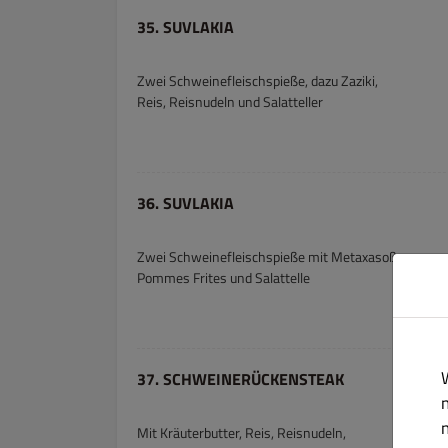
35. SUVLAKIA
Zwei Schweinefleischspieße, dazu Zaziki,
Reis, Reisnudeln und Salatteller
36. SUVLAKIA
Zwei Schweinefleischspieße mit Metaxasoße
Pommes Frites und Salattelle
37. SCHWEINERÜCKENSTEAK
Mit Kräuterbutter, Reis, Reisnudeln,