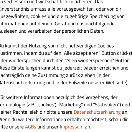
zu verbessern und wirtschaftlich zu arbeiten. Das
Einverständnis umfass alle vorausgewählten, oder von dir
ausgewählten, cookies und die zugehörige Speicherung von
Informationen auf deinem Gerät und das nachfolgende
Auslesen und verarbeiten der persönlichen Daten.
€ 19.10
Du kannst der Nutzung von nicht notwendigen Cookies
zustimmen, indem du auf den "Alle akzeptieren" Button drücks
oder wiedersprichen durch den "Allen wiedersprechen" Button.
Diese Einstellungen kannst du jederzeit wieder erreichen und
nachträglich deine Zustimmung zurück ziehen (in der
Datenschutzerklärung und in der Fußzeile unserer Webseite).
€ 21.90
Für weitere Informationen bezülgich des Vorgehens, der
erminologie (z.B. "cookies", "Marketing" und "Statistiken") und
deiner Rechte, sieh dir bitte unsere
Datenschutzerklärung
an.
Wenn du weitere Informationen erhalten möchtest, schau dir
bitte unsere
AGBs
und unser
Impressum
an.