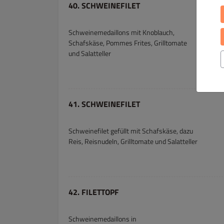
40. SCHWEINEFILET
Schweinemedaillons mit Knoblauch,
Schafskäse, Pommes Frites, Grilltomate
und Salatteller
41. SCHWEINEFILET
Schweinefilet gefüllt mit Schafskäse, dazu
Reis, Reisnudeln, Grilltomate und Salatteller
42. FILETTOPF
Schweinemedaillons in