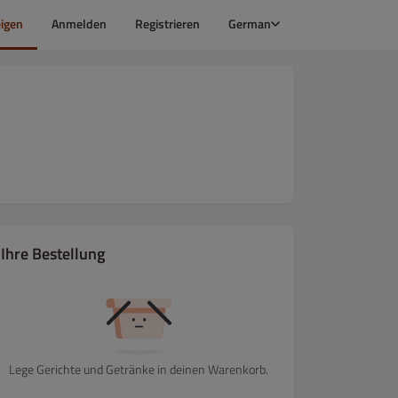
igen
Anmelden
Registrieren
German
Ihre Bestellung
Lege Gerichte und Getränke in deinen Warenkorb.
 DEN KLEINE HUNGER
GEMISCHTE SALATTELLER
FISCH aus der 